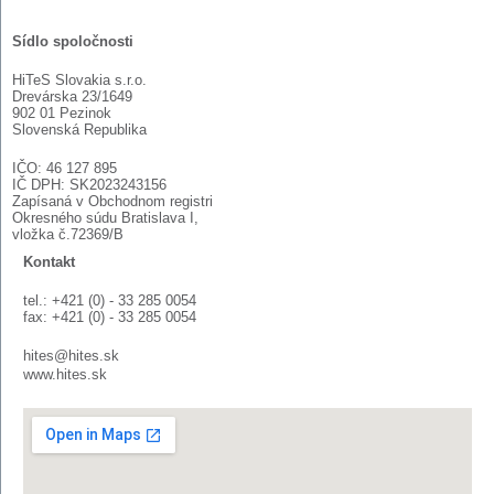
Sídlo spoločnosti
HiTeS Slovakia s.r.o.
Drevárska 23/1649
902 01 Pezinok
Slovenská Republika
IČO: 46 127 895
IČ DPH: SK2023243156
Zapísaná v Obchodnom registri
Okresného súdu Bratislava I,
vložka č.72369/B
Kontakt
tel.: +421 (0) - 33 285 0054
fax: +421 (0) - 33 285 0054
hites@hites.sk
www.hites.sk