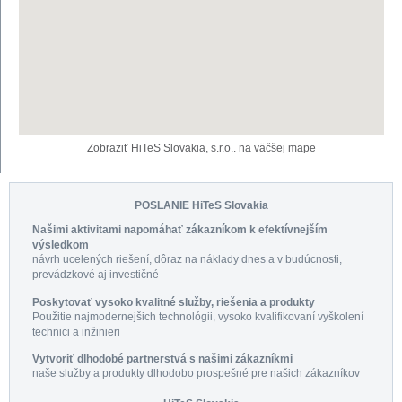
Zobraziť HiTeS Slovakia, s.r.o.. na väčšej mape
POSLANIE HiTeS Slovakia
Našimi aktivitami napomáhať zákazníkom k efektívnejším
výsledkom
návrh ucelených riešení, dôraz na náklady dnes a v budúcnosti,
prevádzkové aj investičné
Poskytovať vysoko kvalitné služby, riešenia a produkty
Použitie najmodernejšich technológii, vysoko kvalifikovaní vyškolení
technici a inžinieri
Vytvoriť dlhodobé partnerstvá s našimi zákazníkmi
naše služby a produkty dlhodobo prospešné pre našich zákazníkov